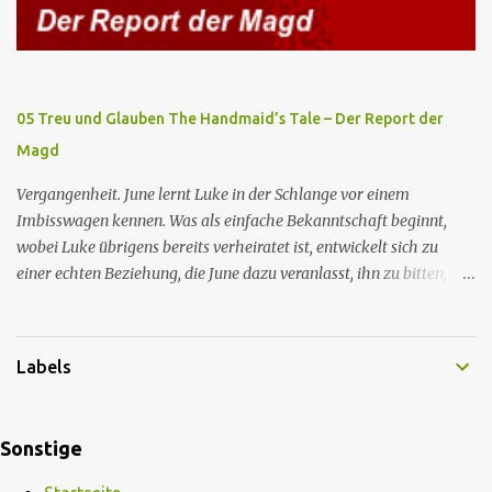
Kleiderschrank die Inschrift „Nolite te bastardes carborundorum”,
die wahrscheinlich von der Magd Difred hinterlassen wurde, die
vor ihr dort war. In Erwartung der Zeremonie bringt Serena June
zum Gynäkologen, der sich bereit erklärt, sie zu schwängern, da
Fred unfruchtbar ist und nur sie für eine ausbleibende
05 Treu und Glauben The Handmaid’s Tale – Der Report der
Schwangerschaft verantwortlich gemacht würde. June lehnt ab,
Magd
auch wenn dies das Scheitern der Zeremonie bedeutet. Während
des versprochenen Scrabble-Spiels fragt June Fred nach der
Vergangenheit. June lernt Luke in der Schlange vor einem
Bedeutung des lat...
Imbisswagen kennen. Was als einfache Bekanntschaft beginnt,
wobei Luke übrigens bereits verheiratet ist, entwickelt sich zu
einer echten Beziehung, die June dazu veranlasst, ihn zu bitten,
seine Frau zu verlassen. Gegenwart. Serena weiß um Freds
Unfruchtbarkeit und beschließt daher, dass June heimlich von Nick
schwanger werden soll. Im Supermarkt trifft June auf Emily, die
Labels
aus dem Exil zurückgekehrt ist und nun die Magd Distephen ist.
June trifft sich mit Nick in seiner Hütte, unterzieht sich jedoch der
Zeremonie, um Fred nicht zu zeigen, dass sie von seiner Impotenz
Sonstige
wissen. June wirft dem Kommandanten vor, sie während des
Geschlechtsverkehrs unangemessen berührt zu haben, woraufhin