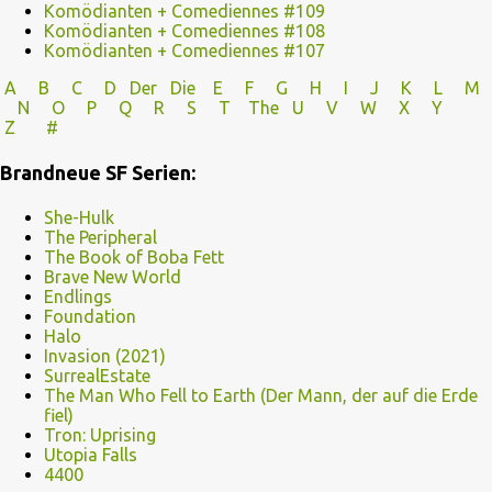
Komödianten + Comediennes #109
Komödianten + Comediennes #108
Komödianten + Comediennes #107
A
B
C
D
Der
Die
E
F
G
H
I J
K
L
M
N
O
P Q
R
S
T
The
U V
W X Y
Z
#
Brandneue SF Serien:
She-Hulk
The Peripheral
The Book of Boba Fett
Brave New World
Endlings
Foundation
Halo
Invasion (2021)
SurrealEstate
The Man Who Fell to Earth (Der Mann, der auf die Erde
fiel)
Tron: Uprising
Utopia Falls
4400