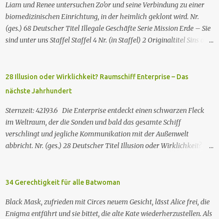
Liam und Renee untersuchen Zo'or und seine Verbindung zu einer
biomedizinischen Einrichtung, in der heimlich geklont wird. Nr.
(ges.) 68 Deutscher Titel Illegale Geschäfte Serie Mission Erde – Sie
sind unter uns Staffel Staffel 4 Nr. (in Staffel) 2 Original­titel Sins of
the Father Regie Will Dixon Drehbuch Robin Bernheim Erstaus­
strahlung USA 9. Okt. 2000 Deutsch­sprachige Erstaus­strahlung (D)
25. Sep. 2001 Es kommt eine außerirdische Rasse, die Taelons oder
28 Illusion oder Wirklichkeit? Raumschiff Enterprise – Das
Gefährten genannt wird, auf die Erde. Sie bieten den Menschen auf
nächste Jahrhundert
der Erde Technologien an, mit denen sie Krankheiten und
Hungersnöte eindämmen, Umweltprobleme lösen und Konflikte
Sternzeit: 42193.6 Die Enterprise entdeckt einen schwarzen Fleck
beenden können. Im Gegenzug verlangen sie, dass man sie auf der
im Weltraum, der die Sonden und bald das gesamte Schiff
Erde leben lässt. Doch eine Gruppe von Erdlingen, die an der
verschlingt und jegliche Kommunikation mit der Außenwelt
Freundlichkeit der Taelons zweifelt, organisiert eine
abbricht. Nr. (ges.) 28 Deutscher Titel Illusion oder Wirklichkeit?
Widerstandsbewegung, um ihre wahren Absichten zu entlarven.
Serie Raumschiff Enterprise – Das nächste Jahrhundert Staffel
Wir entdecken eine Verbindung zwischen den beiden Spezies und
Staffel 2 Nr. (St.) 2 Original­titel Where Silence Has Lease Regie
verstehen nach und nach, dass jede Spezies die...
Winrich Kolbe Buch Jack B. Sowards Erstaus­strahlung USA 26. Nov.
34 Gerechtigkeit für alle Batwoman
1988 Deutsch­sprachige Erstaus­strahlung (ZDF) 20. Apr. 1991
Black Mask, zufrieden mit Circes neuem Gesicht, lässt Alice frei, die
Deutschsprachige Erstausstrahlung der HD-restaurierten Fassung
Enigma entführt und sie bittet, die alte Kate wiederherzustellen. Als
im Pay-TV (Syfy) 17. Jan. 2013 Raumschiff Enterprise – Das nächste