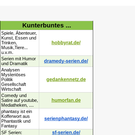
Kunterbuntes ...
Spiele, Ábenteuer,
Kunst, Essen und
hobbyrat.de/
Trinken,
Musik,Tiere...
u.v.m.
Serien mit Humor
dramedy-serien.de/
und Dramatik
Analysen
Mysteriöses
gedankennetz.de
Politik
Gesellschaft
Wirtschaft
Comedy und
humorfan.de
Satire auf youtube,
Mediatheken, ....
phantasy ist ein
Kofferwort aus
serienphantasy.de/
Phantastik und
Fantasy
sf-serien.de/
SF Serien: