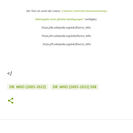
Der Text ist unter der Lizenz
„Creative-Commons Namensnennung –
Weitergabe unter gleichen Bedingungen“
verfügbar;
https://de.wikipedia.org/wiki/Doctor_Who
https://en.wikipedia.org/wiki/Doctor_Who
https://fr.wikipedia.org/wiki/Doctor_Who
</
DR. WHO (2005-2022)
DR. WHO (2005-2022) S08