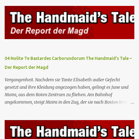
kann, aber die anderen zukünftigen Kommandanten lehnen die
Teilnahme von Frauen weiterhin entschieden ab. Gegenwart. Die
Waterfords beherbergen eine Delegation aus Mexiko, um ein für
Gilead lebenswichtiges Handelsabkommen zu unterzeichnen.
Botschafterin Castillo konfrontiert Serena mit ihrem Buch „Der
Platz einer Frau”, das als Manifest von Gilead gilt und einen
„häuslichen Feminismus” für eine Gesellschaft postuliert, deren
oberstes Gut die Fortpflanzung ist. June und andere Mägde werden
04 Nolite Te Bastardes Carborundorum The Handmaid’s Tale –
zum Staatsbankett mit der mexikanischen Regierung eingeladen,
Der Report der Magd
wo Serena stolz die „Kinder von Gilead” vorstellt. June nutzt die
Gelegenheit, mit Castillo unter vier Augen zu sprechen, ...
Vergangenheit. Nachdem sie Tante Elisabeth außer Gefecht
gesetzt und ihre Kleidung angezogen haben, gelingt es June und
Moira, aus dem Roten Zentrum zu fliehen. Am Bahnhof
angekommen, steigt Moira in den Zug, der sie nach Boston bringen
wird, kann jedoch June nicht retten, die von den Wachen gefangen
genommen und zurück ins Rote Zentrum gebracht wird, wo Tante
Elisabeth sie mit der Peitsche bestraft. Gegenwart. June ist seit
dreizehn Tagen in ihrem Zimmer eingesperrt und entdeckt im