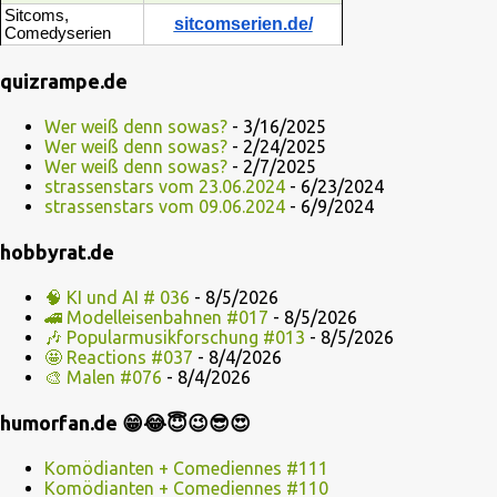
Sitcoms,
sitcomserien.de/
Comedyserien
quizrampe.de
Wer weiß denn sowas?
- 3/16/2025
Wer weiß denn sowas?
- 2/24/2025
Wer weiß denn sowas?
- 2/7/2025
strassenstars vom 23.06.2024
- 6/23/2024
strassenstars vom 09.06.2024
- 6/9/2024
hobbyrat.de
🧠 KI und AI # 036
- 8/5/2026
🚄 Modelleisenbahnen #017
- 8/5/2026
🎶 Popularmusikforschung #013
- 8/5/2026
🤩 Reactions #037
- 8/4/2026
🎨 Malen #076
- 8/4/2026
humorfan.de 😁😂😇😉😎😍
Komödianten + Comediennes #111
Komödianten + Comediennes #110